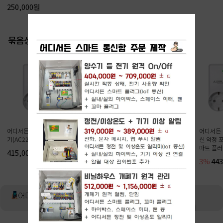
250,000원
묶음상품
어디서든 스마트 플러그 + 전동구동
어디서든 스마트 플러그 16A(1년 통
어디서든 
기(AC220-20C)
신 약정 포함) + 꼬마 플러그(보조 스
신 약정 포
마트 플러그) 3개
마트 플러
415,000원
2%
365,000원
3%
44
373,000원
다시 보지 않기
닫기